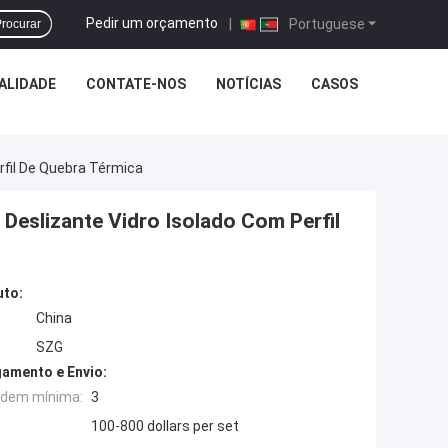
Pedir um orçamento
|
Portuguese
rocurar
ALIDADE
CONTATE-NOS
NOTÍCIAS
CASOS
rfil De Quebra Térmica
Deslizante Vidro Isolado Com Perfil
uto:
China
SZG
amento e Envio:
rdem mínima:
3
100-800 dollars per set