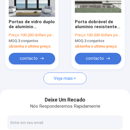
Visita à Fábrica
Controle de qualidade
Portas de vidro duplo
Porta dobrável de
de alumínio
alumínio resistente à
Contate-nos
personalizáveis
corrosão, quebra
Preço:
100-200 dollars per sqaure meter
Preço:
100-200 dollars per sqaure meter
Instalação fácil para
térmica
MOQ:
3 conjuntos
MOQ:
3 conjuntos
operação suave
Notícias
obtenha o ultimo preço
obtenha o ultimo preço
Casos
contacto
contacto
Veja mais
porta de correr de aluminio
janela de deslizamento de alumínio
Deixe Um Recado
Nós Responderemos Rapidamente
Porta balançante de alumínio
Janela balançante de alumínio