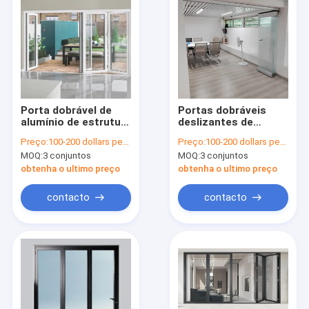
Porta dobrável de
Portas dobráveis
alumínio de estrutura
deslizantes de
fina de estilo
alumínio com quebra
Preço:
100-200 dollars per sqaure meter
Preço:
100-200 dollars per sqaure meter
moderno Porta de
térmica
MOQ:
3 conjuntos
MOQ:
3 conjuntos
acordeão de alumínio
obtenha o ultimo preço
obtenha o ultimo preço
contacto
contacto
Início
Produtos
Sobre nós