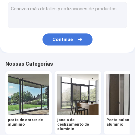
Porta dobrável de alumínio
trilhos de vidro de canal u de alumínio
sistema de cerco de vidro
Continue
Parede de separação de vidro
Janela de alumínio inclinada e virada
Nossas Categorias
porta de alumínio do pivô
Janela de dobramento de alumínio
porta de correr de
janela de
Porta balança
aluminio
deslizamento de
alumínio
alumínio