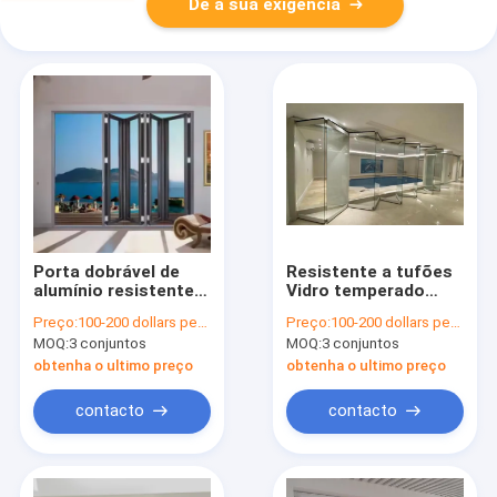
Dê a sua exigência
Porta dobrável de
Resistente a tufões
alumínio resistente a
Vidro temperado
tufões Porta
Porta dupla de alta
Preço:
100-200 dollars per sqaure meter
Preço:
100-200 dollars per sqaure meter
dobrável de vidro
segurança
MOQ:
3 conjuntos
MOQ:
3 conjuntos
temperado
Personalizável
personalizada
obtenha o ultimo preço
obtenha o ultimo preço
contacto
contacto