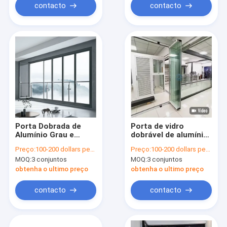
contacto
contacto
Porta Dobrada de
Porta de vidro
Alumínio Grau e
dobrável de alumínio
Suave Resistente a
exterior
Preço:
100-200 dollars per sqaure meter
Preço:
100-200 dollars per sqaure meter
Furacões
MOQ:
3 conjuntos
MOQ:
3 conjuntos
obtenha o ultimo preço
obtenha o ultimo preço
contacto
contacto