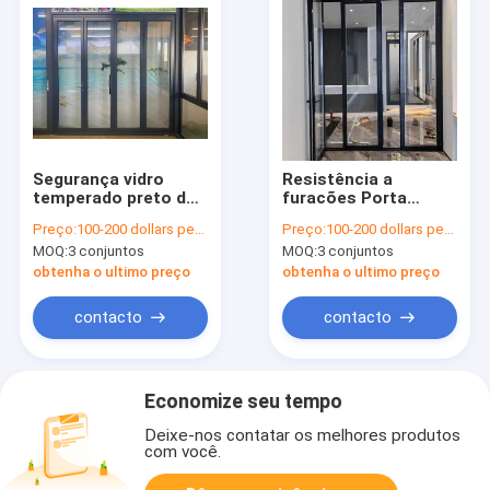
Segurança vidro
Resistência a
temperado preto de
furacões Porta
alumínio portas
interna de alumínio
Preço:
100-200 dollars per sqaure meter
Preço:
100-200 dollars per sqaure meter
duplas resistente a
duplo revestimento
MOQ:
3 conjuntos
MOQ:
3 conjuntos
tufões
em pó
obtenha o ultimo preço
obtenha o ultimo preço
contacto
contacto
Economize seu tempo
Deixe-nos contatar os melhores produtos
com você.