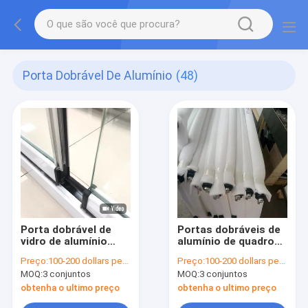
Porta Dobrável De Alumínio
(48)
Porta dobrável de
Portas dobráveis de
vidro de alumínio
alumínio de quadro
porta dobrável de
fino com vidro
Preço:
100-200 dollars per sqaure meter
Preço:
100-200 dollars per sqaure meter
balcão comercial
laminado de
MOQ:
3 conjuntos
MOQ:
3 conjuntos
segurança
temperado
obtenha o ultimo preço
obtenha o ultimo preço