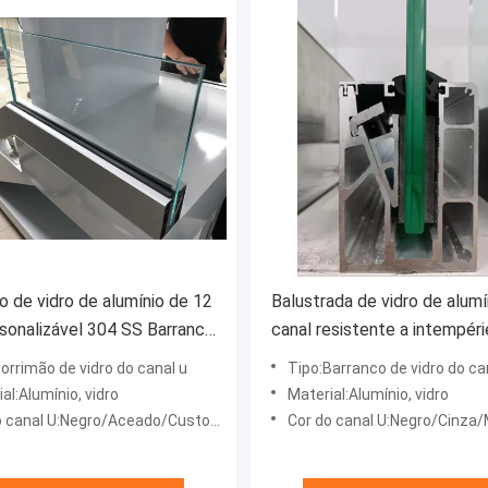
o de vidro de alumínio de 12
Balustrada de vidro de alumí
onalizável 304 SS Barranco
canal resistente a intempéri
o sem quadro
o exterior
orrimão de vidro do canal u
Tipo:Barranco de vidro do canal U co
al:Alumínio, vidro
Material:Alumínio, vidro
 canal U:Negro/Aceado/Customizável
Cor do canal U:Negro/Cinza/Marrom/Plata/P