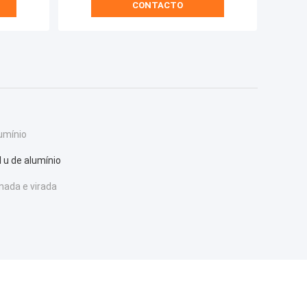
CONTACTO
umínio
l u de alumínio
inada e virada