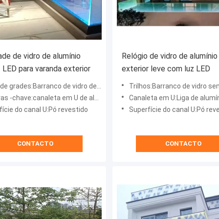
ade de vidro de alumínio
Relógio de vidro de alumínio
 LED para varanda exterior
exterior leve com luz LED
 grades:Barranco de vidro de canal U com luz LED
Trilhos:Barranco de vidro sem quadro c
as -chave:canaleta em U de alumínio
Canaleta em U:Liga de alumí
ície do canal U:Pó revestido
Superfície do canal U:Pó rev
CONTACTO
CONTACTO