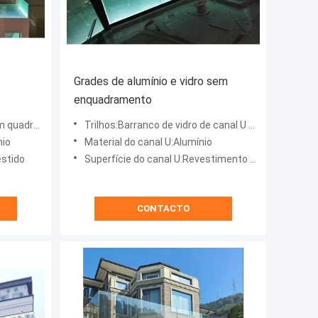
Grades de alumínio e vidro sem
enquadramento
om luz LED
Trilhos:Barranco de vidro de canal U com luz LED
nio
Material do canal U:Alumínio
estido
Superfície do canal U:Revestimento em pó
CONTACTO