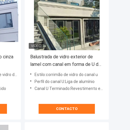
o cinza
Balustrada de vidro exterior de
lamel com canal em forma de U de
adro
alumínio
do canal u
Estilo:corrimão de vidro do canal u
Perfil do canal U:Liga de alumínio
tido
Canal U Terminado:Revestimento em pó
CONTACTO