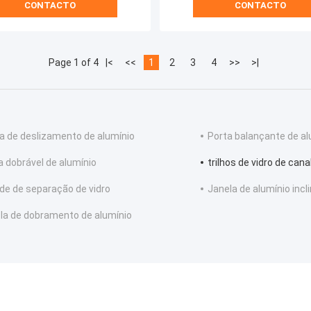
CONTACTO
CONTACTO
Page 1 of 4
|<
<<
1
2
3
4
>>
>|
la de deslizamento de alumínio
Porta balançante de al
a dobrável de alumínio
trilhos de vidro de cana
de de separação de vidro
Janela de alumínio incl
la de dobramento de alumínio