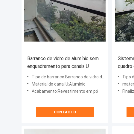
Barranco de vidro de alumínio sem
Sistema
enquadramento para canais U
quadro 
vidro
Tipo de barranco:Barranco de vidro do canal U com manobras
Tipo de ba
Material do canal U:Alumínio
materia
Acabamento:Revestimento em pó
Finali
CONTACTO