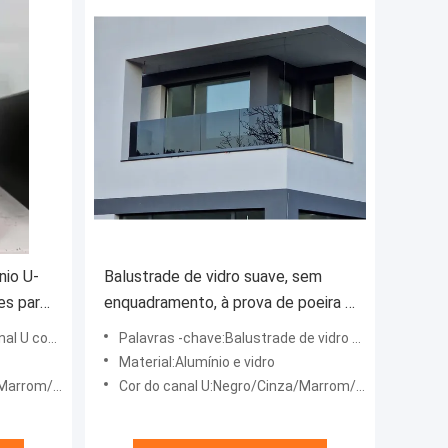
nio U-
Balustrade de vidro suave, sem
es para
enquadramento, à prova de poeira e
fácil de limpar
m manobras
Palavras -chave:Balustrade de vidro sem enquadramento
Material:Alumínio e vidro
ersonalizado
Cor do canal U:Negro/Cinza/Marrom/Plata/Personalizado