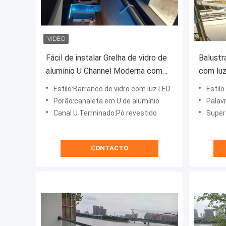
Fácil de instalar Grelha de vidro de
Balustr
alumínio U Channel Moderna com
com luz
luz LED
Estilo:Barranco de vidro com luz LED
Estilo de
Porão:canaleta em U de alumínio
Palavr
Canal U Terminado:Pó revestido
Superf
CONTACTO