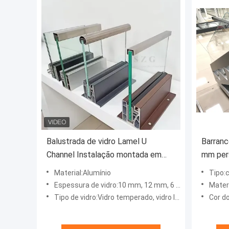
Balustrada de vidro Lamel U
Barranc
Channel Instalação montada em
mm pers
cima com vidro laminado
de vidr
Material:Alumínio
Tipo:c
Espessura de vidro:10 mm, 12 mm, 6 + 6 mm, 8 + 8 mm, 10 + 10 mm
Materi
Tipo de vidro:Vidro temperado, vidro laminado
Cor do