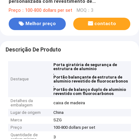
personalizada com revestimento de
fluorocarboneto
Preço：100-800 dollars per set
MOQ：3
Melhor preço
contacto
Descrição De Produto
Porta giratória de segurança de
estrutura de alumínio
,
Portão balançante de estrutura de
Destaque
alumínio revestido de fluorocarbonos
,
Portão de balanço duplo de alumínio
revestido com fluorocarbonos
Detalhes da
caixa de madeira
embalagem
Lugar de origem
China
Marca
SZG
Preço
100-800 dollars per set
Quantidade de
3