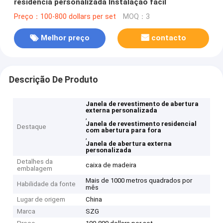
residência personalizada Instalação fácil
Preço：100-800 dollars per set
MOQ：3
Melhor preço
contacto
Descrição De Produto
Janela de revestimento de abertura
externa personalizada
,
Janela de revestimento residencial
Destaque
com abertura para fora
,
Janela de abertura externa
personalizada
Detalhes da
caixa de madeira
embalagem
Mais de 1000 metros quadrados por
Habilidade da fonte
mês
Lugar de origem
China
Marca
SZG