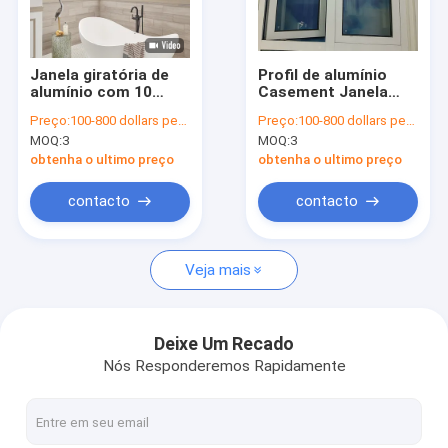
Visita à Fábrica
Controle de qualidade
Janela giratória de
Profil de alumínio
alumínio com 10
Casement Janela
Contate-nos
anos de garantia e
giratória vidro
Preço:
100-800 dollars per set
Preço:
100-800 dollars per set
vidro duplo
laminado para
MOQ:
3
MOQ:
3
residencial
Notícias
obtenha o ultimo preço
obtenha o ultimo preço
Casos
contacto
contacto
Veja mais
porta de correr de aluminio
janela de deslizamento de alumínio
Deixe Um Recado
Nós Responderemos Rapidamente
Porta balançante de alumínio
Janela balançante de alumínio