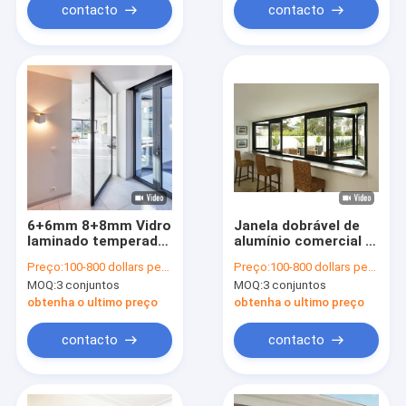
contacto
contacto
6+6mm 8+8mm Vidro
Janela dobrável de
laminado temperado
alumínio comercial e
transparente Ferro
residencial durável
Preço:
100-800 dollars per set
Preço:
100-800 dollars per set
Porta pivotante de
da vitrificação dobro
MOQ:
3 conjuntos
MOQ:
3 conjuntos
segurança em aço
obtenha o ultimo preço
obtenha o ultimo preço
contacto
contacto