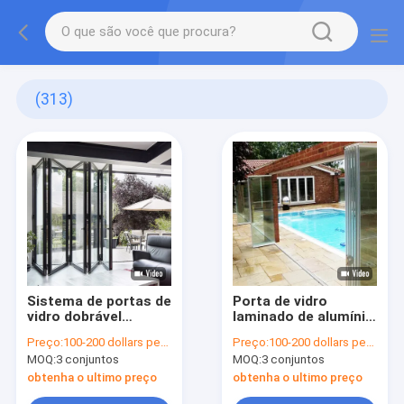
(313)
Sistema de portas de
Porta de vidro
vidro dobrável
laminado de alumínio
removível e
para varanda de
Preço:
100-200 dollars per sqaure meter
Preço:
100-200 dollars per sqaure meter
deslizante quadro de
divisória
MOQ:
3 conjuntos
MOQ:
3 conjuntos
alumínio para pátio
obtenha o ultimo preço
obtenha o ultimo preço