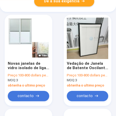
Dê a sua exigência
Novas janelas de
Vedação de Janela
vidro isolado de liga
de Batente Oscilante
de alumínio de design
com Lâminas de
Preço:
100-800 dollars per set
Preço:
100-800 dollars per set
com persianas
Veneziana Isoladas
MOQ:
3
MOQ:
3
internas
com Vidro Duplo e
Acessórios de
obtenha o ultimo preço
obtenha o ultimo preço
Persianas Internas
entre o Vidro
contacto
contacto