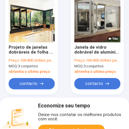
Projeto de janelas
Janela de vidro
dobráveis ​​de folha de
dobrável de alumínio
vidro com vidros
de balcão
Preço:
100-800 dollars per set
Preço:
100-800 dollars per set
duplos sem moldura
personalizado
MOQ:
3 conjuntos
MOQ:
3 conjuntos
com empresa de
fabricação de
obtenha o ultimo preço
obtenha o ultimo preço
acessórios
contacto
contacto
Economize seu tempo
Deixe-nos contatar os melhores produtos
com você.