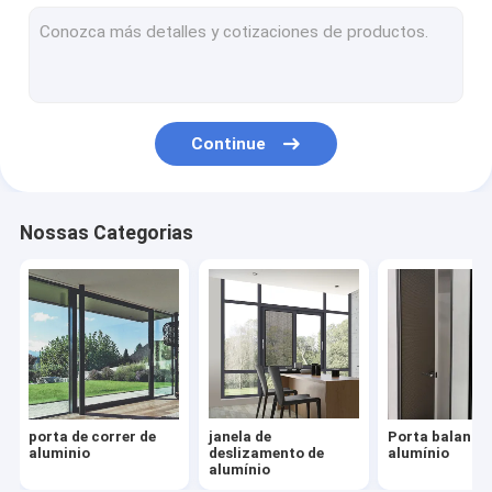
Porta dobrável de alumínio
trilhos de vidro de canal u de alumínio
sistema de cerco de vidro
Continue
Parede de separação de vidro
Janela de alumínio inclinada e virada
Nossas Categorias
porta de alumínio do pivô
Janela de dobramento de alumínio
porta de correr de
janela de
Porta balança
aluminio
deslizamento de
alumínio
alumínio