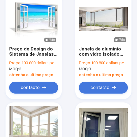
Preço de Design do
Janela de alumínio
Sistema de Janelas
com vidro isolado
de Vidro Temperado
temperado e vidro
Preço:
100-800 dollars per set
Preço:
100-800 dollars per set
Único Chanfrado de
laminado
MOQ:
3
MOQ:
3
Segurança Barato
para Venda
obtenha o ultimo preço
obtenha o ultimo preço
contacto
contacto
Início
Produtos
Sobre nós