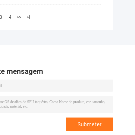
3
4
>>
>|
xe mensagem