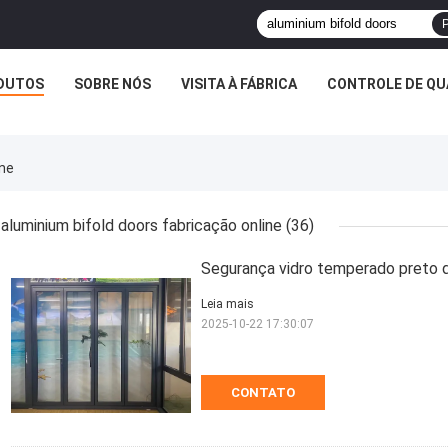
P
DUTOS
SOBRE NÓS
VISITA À FÁBRICA
CONTROLE DE QU
ine
aluminium bifold doors fabricação online
(36)
Segurança vidro temperado preto d
Leia mais
2025-10-22 17:30:07
CONTATO