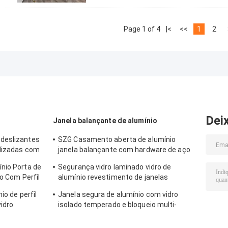
Page 1 of 4
|<
<<
1
2
Dei
Janela balançante de alumínio
deslizantes
SZG Casamento aberta de alumínio
alizadas com
janela balançante com hardware de aço
inoxidável
nio Porta de
Segurança vidro laminado vidro de
do Com Perfil
alumínio revestimento de janelas
resistência à manutenção
io de perfil
Janela segura de alumínio com vidro
vidro
isolado temperado e bloqueio multi-
ponto