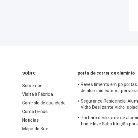
sobre
porta de correr de aluminio
Revestimento em pó portas 
Sobre nós
de alumínio exterior person
Visita à Fábrica
perfil de alumínio
Segurança Residencial Alumí
Controle de qualidade
Vidro Deslizante Vidro Isola
Contate-nos
de Quebra Térmica
Porteiro deslizante de alumín
Notícias
fino e leve Substituição por 
Mapa do Site
transparente temperado